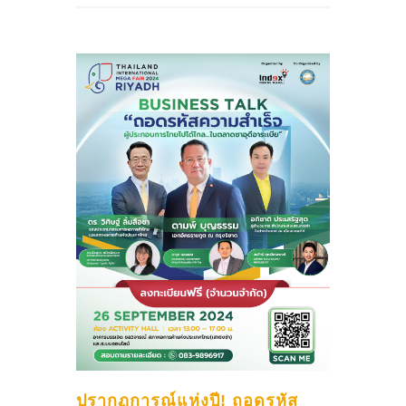
ปรากฏการณ์แห่งปี! ถอดรหัส